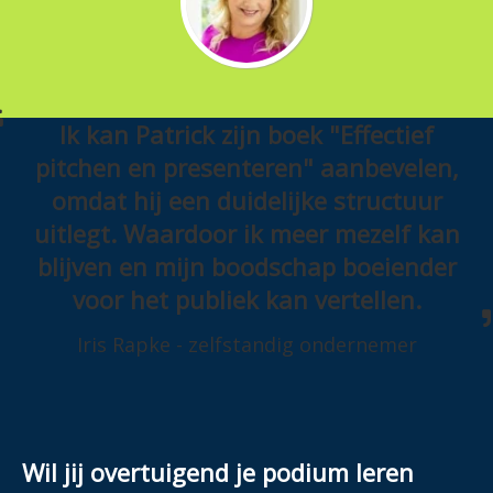
Ik kan Patrick zijn boek "Effectief
pitchen en presenteren" aanbevelen,
omdat hij een duidelijke structuur
uitlegt. Waardoor ik meer mezelf kan
blijven en mijn boodschap boeiender
voor het publiek kan vertellen.
Iris Rapke - zelfstandig ondernemer
Wil jij overtuigend je podium leren