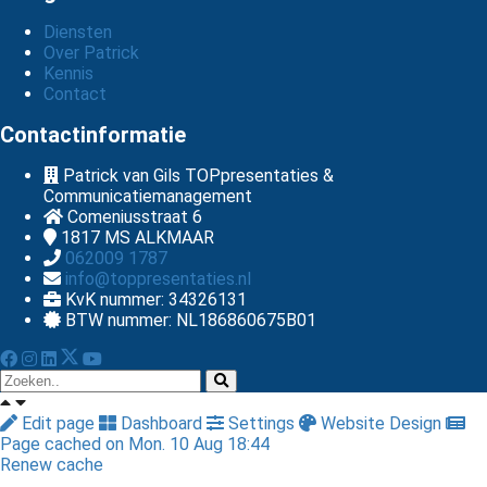
Diensten
Over Patrick
Kennis
Contact
Contactinformatie
Patrick van Gils TOPpresentaties &
Communicatiemanagement
Comeniusstraat 6
1817 MS
ALKMAAR
062009 1787
info@toppresentaties.nl
KvK nummer: 34326131
BTW nummer: NL186860675B01
Edit page
Dashboard
Settings
Website Design
Page cached on Mon. 10 Aug 18:44
Renew cache