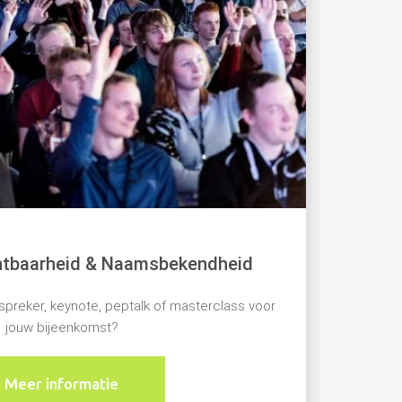
chtbaarheid & Naamsbekendheid
 spreker, keynote, peptalk of masterclass voor
jouw bijeenkomst?
Meer informatie