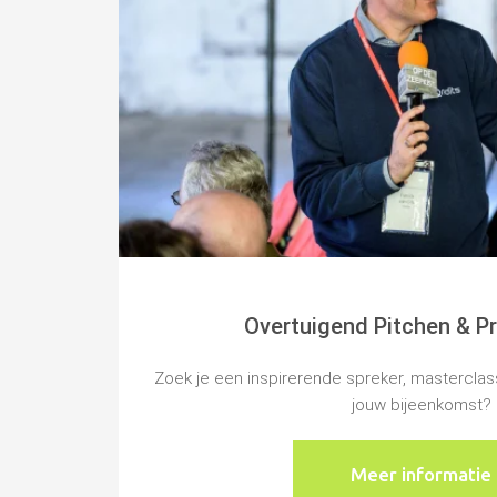
Overtuigend Pitchen & P
Zoek je een inspirerende spreker, masterclas
jouw bijeenkomst?
Meer informatie